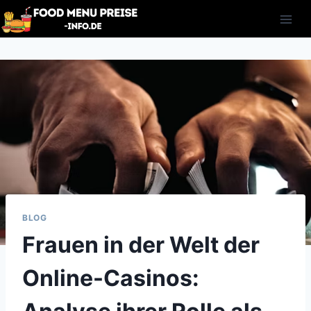
Skip
to
content
BLOG
Frauen in der Welt der
Online-Casinos: