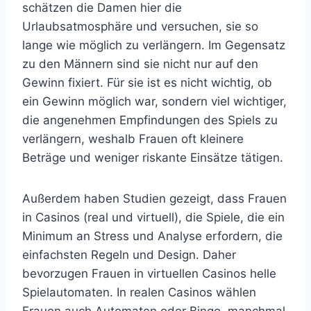
schätzen die Damen hier die
Urlaubsatmosphäre und versuchen, sie so
lange wie möglich zu verlängern. Im Gegensatz
zu den Männern sind sie nicht nur auf den
Gewinn fixiert. Für sie ist es nicht wichtig, ob
ein Gewinn möglich war, sondern viel wichtiger,
die angenehmen Empfindungen des Spiels zu
verlängern, weshalb Frauen oft kleinere
Beträge und weniger riskante Einsätze tätigen.
Außerdem haben Studien gezeigt, dass Frauen
in Casinos (real und virtuell), die Spiele, die ein
Minimum an Stress und Analyse erfordern, die
einfachsten Regeln und Design. Daher
bevorzugen Frauen in virtuellen Casinos helle
Spielautomaten. In realen Casinos wählen