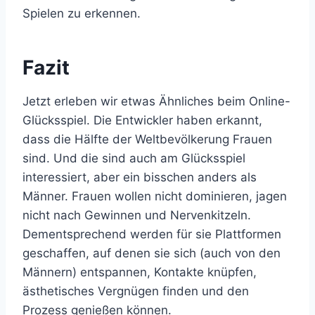
Spielen zu erkennen.
Fazit
Jetzt erleben wir etwas Ähnliches beim Online-
Glücksspiel. Die Entwickler haben erkannt,
dass die Hälfte der Weltbevölkerung Frauen
sind. Und die sind auch am Glücksspiel
interessiert, aber ein bisschen anders als
Männer. Frauen wollen nicht dominieren, jagen
nicht nach Gewinnen und Nervenkitzeln.
Dementsprechend werden für sie Plattformen
geschaffen, auf denen sie sich (auch von den
Männern) entspannen, Kontakte knüpfen,
ästhetisches Vergnügen finden und den
Prozess genießen können.