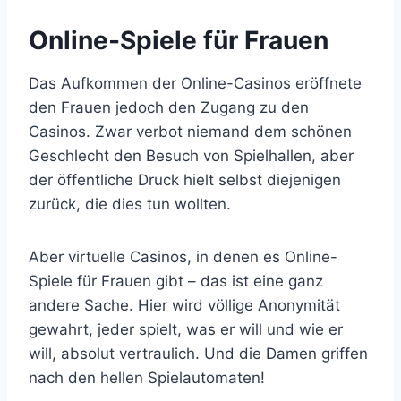
Online-Spiele für Frauen
Das Aufkommen der Online-Casinos eröffnete
den Frauen jedoch den Zugang zu den
Casinos. Zwar verbot niemand dem schönen
Geschlecht den Besuch von Spielhallen, aber
der öffentliche Druck hielt selbst diejenigen
zurück, die dies tun wollten.
Aber virtuelle Casinos, in denen es Online-
Spiele für Frauen gibt – das ist eine ganz
andere Sache. Hier wird völlige Anonymität
gewahrt, jeder spielt, was er will und wie er
will, absolut vertraulich. Und die Damen griffen
nach den hellen Spielautomaten!