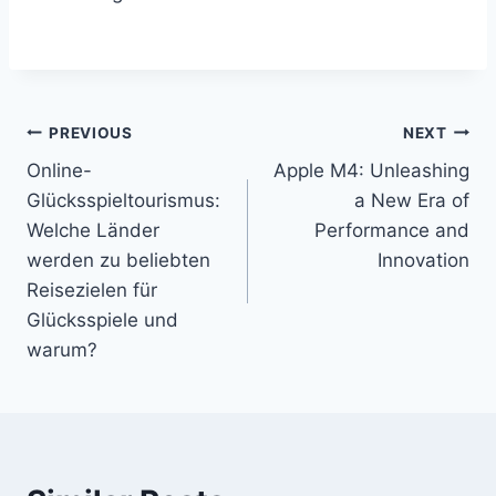
Post
PREVIOUS
NEXT
Online-
Apple M4: Unleashing
navigation
Glücksspieltourismus:
a New Era of
Welche Länder
Performance and
werden zu beliebten
Innovation
Reisezielen für
Glücksspiele und
warum?